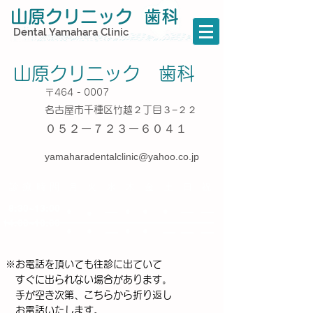
山原クリニック 歯科
Dental Yamahara Clinic
山原クリニック 歯科
〒464 - 0007
名古屋市千種区竹越２丁目​３−２２
０５２ー７２３ー６０４１
yamaharadentalclinic@yahoo.co.jp
診 療 時 間
​月 火 水 木 金 土 日 祝
8:30~13:00
●
●
●
●
●
14:00~18:00
●
●
●
●
※お電話を頂いても往診に出ていて
すぐに出られない場合があります。
​ 手が空き次第、こちらから折り返し
お電話いたします。